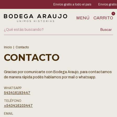
Envíos gratis a todo el país
Envíos gratis 
0
MENÚ
CARRITO
Buscar
Inicio
|
Contacto
CONTACTO
Gracias por comunicarte con Bodega Araujo, para contactarnos
de manera rápida podés hablarnos por mail o whatsapp.
WHATSAPP
543416193447
TELÉFONO
+543416103447
EMAIL