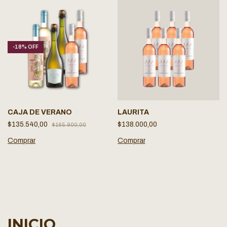
-
18
%
OFF
CAJA DE VERANO
LAURITA
$135.540,00
$138.000,00
$165.900,00
INICIO